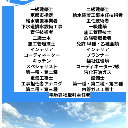
一級建築士
二級建築士
京都市指定
給水装置工事主任技術者
給水装置事業者
主任技術者
下水道排水設備工事
一級建築
責任技術者
施工管理技士
二級土木
危険物取扱者
施工管理技士
免許 甲種・乙種全類
インテリア
インテリア
コーディネーター
プランナー
キッチン
福祉住環境
スペシャリスト
コーディネーター2級
第一種・第二種
液化石油ガス
電気工事士
設備士
工事担任者アナログ
第一種・第二種・第三種
第二種・第三種
内管ガス工事士
宅地建物取引主任者