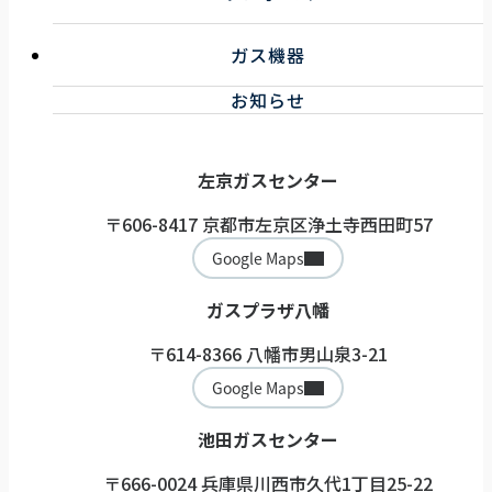
事業紹介
企業情報
キッチンリフォーム
お知らせ一覧
ガス機器
浴室リフォーム
トイレ・洗面リフォーム
ガス機器サービス
お知らせ
その他リフォーム
取扱機器
ガス機器健康診断サービス
左京ガスセンター
〒606-8417 京都市左京区浄土寺西田町57
Google Maps
ガスプラザ八幡
〒614-8366 八幡市男山泉3-21
Google Maps
池田ガスセンター
〒666-0024 兵庫県川西市久代1丁目25-22