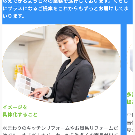
応えできるよう日々の業務を遂行しております。
くらし
にプラスになるご提案をこれからもずっとお届けしてま
いります。
多
提
イメージを
具体化すること
平
事
水まわりのキッチンリフォームやお風呂リフォームだ
見