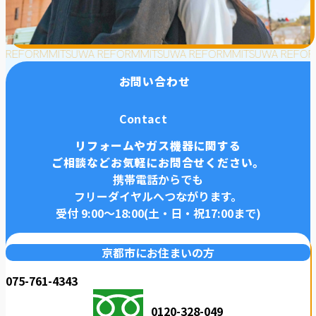
 REFORM
MITSUWA REFORM
MITSUWA REFORM
MITSUWA REFOR
お問い合わせ
Contact
リフォームやガス機器に関する
ご相談などお気軽にお問合せください。
携帯電話からでも
フリーダイヤルへつながります。
受付 9:00〜18:00(土・日・祝17:00まで)
京都市にお住まいの方
075-761-4343
0120-328-049