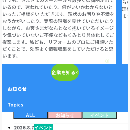
けでも、さまざまのメーカーから数多くの商品が出て
ら
いるので、迷われていたり、何がいいかわからないと
理
いったご相談をい ただきます。現状のお困りや不満を
ま
おうかがいしたり、実際の現場を見せていただいたり
しながら、お客さまがなんとなく抱いているイメージ
や気づいていないご不便などもくみとり具体化してご
提案します。私ども、リフォームのプロにご相談いた
だくことで、効率よく情報収集をしていただけると思
います。
01
企業を知る
お知らせ
Topics
ALL
お知らせ
イベント
2026.8.7
イベント