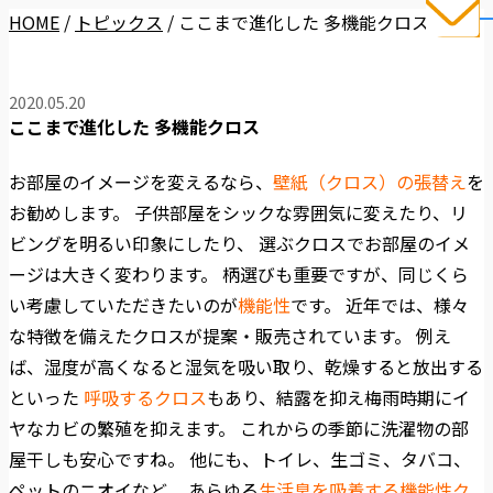
HOME
/
トピックス
/
ここまで進化した 多機能クロス
2020.05.20
ここまで進化した 多機能クロス
お部屋のイメージを変えるなら、
壁紙（クロス）の張替え
を
お勧めします。 子供部屋をシックな雰囲気に変えたり、リ
ビングを明るい印象にしたり、 選ぶクロスでお部屋のイメ
ージは大きく変わります。
柄選びも重要ですが、同じくら
い考慮していただきたいのが
機能性
です。 近年では、様々
な特徴を備えたクロスが提案・販売されています。 例え
ば、湿度が高くなると湿気を吸い取り、乾燥すると放出する
といった
呼吸するクロス
もあり、結露を抑え梅雨時期にイ
ヤなカビの繁殖を抑えます。 これからの季節に洗濯物の部
屋干しも安心ですね。
他にも、トイレ、生ゴミ、タバコ、
ペットのニオイなど、 あらゆる
生活臭を吸着する機能性ク