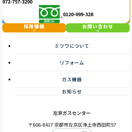
072-757-3200
0120-099-328
採用情報
お問い合わせ
ミツワについて
選ばれる理由
リフォーム
事業紹介
企業情報
キッチンリフォーム
お知らせ一覧
ガス機器
浴室リフォーム
トイレ・洗面リフォーム
ガス機器サービス
お知らせ
その他リフォーム
取扱機器
ガス機器健康診断サービス
左京ガスセンター
〒606-8417 京都市左京区浄土寺西田町57