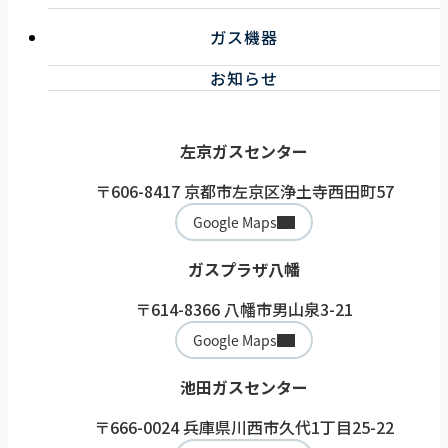
企業情報
キッチンリフォーム
お知らせ一覧
ガス機器
浴室リフォーム
トイレ・洗面リフォーム
ガス機器サービス
お知らせ
その他リフォーム
取扱機器
ガス機器健康診断サービス
左京ガスセンター
〒606-8417 京都市左京区浄土寺西田町57
Google Maps
ガスプラザ八幡
〒614-8366 八幡市男山泉3-21
Google Maps
池田ガスセンター
〒666-0024 兵庫県川西市久代1丁目25-22