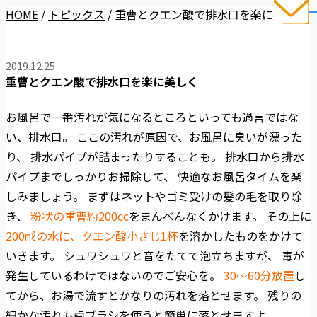
HOME
/
トピックス
/
重曹とクエン酸で排水口を楽に美しく
2019.12.25
重曹とクエン酸で排水口を楽に美しく
お風呂で一番汚れが気になるところといっても過言ではな
い、排水口。 ここの汚れが原因で、お風呂に臭いが漂った
り、 排水パイプが詰まったりすることも。 排水口から排水
パイプまでしっかりお掃除して、 快適なお風呂タイムを楽
しみましょう。 まずはネットやゴミ受けの髪の毛を取り除
き、
粉状の重曹約200cc
をまんべんなくかけます。 その上に
200㎖の水に、クエン酸小さじ1杯
を溶かしたものをかけて
いきます。 シュワシュワと音をたてて泡立ちますが、 毒が
発生しているわけではないのでご安心を。
30〜60分放置
し
てから、お湯で流すとかなりの汚れを落とせます。 残りの
細かな汚れも歯ブラシを使うと簡単に落とせますよ。