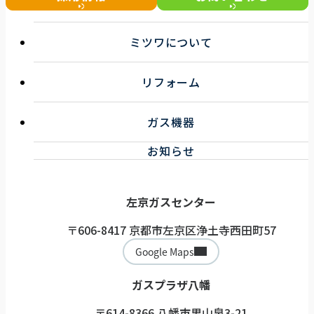
ミツワについて
選ばれる理由
リフォーム
事業紹介
企業情報
キッチンリフォーム
お知らせ一覧
ガス機器
浴室リフォーム
トイレ・洗面リフォーム
ガス機器サービス
お知らせ
その他リフォーム
取扱機器
ガス機器健康診断サービス
左京ガスセンター
〒606-8417 京都市左京区浄土寺西田町57
Google Maps
ガスプラザ八幡
〒614-8366 八幡市男山泉3-21