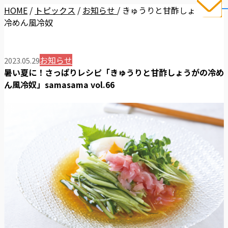
HOME
/
トピックス
/
お知らせ
/
きゅうりと甘酢しょうがの
冷めん風冷奴
お知らせ
2023.05.29
暑い夏に！さっぱりレシピ「きゅうりと甘酢しょうがの冷め
ん風冷奴」samasama vol.66