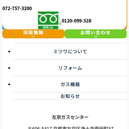
072-757-3200
0120-099-328
採用情報
お問い合わせ
ミツワについて
選ばれる理由
リフォーム
事業紹介
企業情報
キッチンリフォーム
お知らせ一覧
ガス機器
浴室リフォーム
トイレ・洗面リフォーム
ガス機器サービス
お知らせ
その他リフォーム
取扱機器
ガス機器健康診断サービス
左京ガスセンター
〒606-8417 京都市左京区浄土寺西田町57