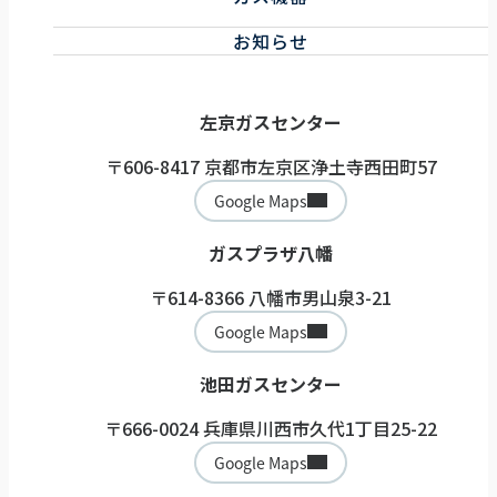
浴室リフォーム
トイレ・洗面リフォーム
ガス機器サービス
お知らせ
その他リフォーム
取扱機器
ガス機器健康診断サービス
左京ガスセンター
〒606-8417 京都市左京区浄土寺西田町57
Google Maps
ガスプラザ八幡
〒614-8366 八幡市男山泉3-21
Google Maps
池田ガスセンター
〒666-0024 兵庫県川西市久代1丁目25-22
Google Maps