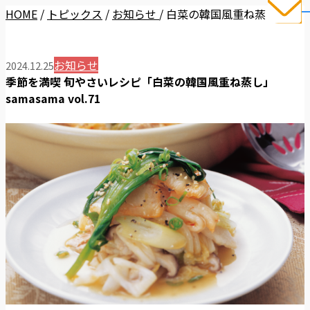
HOME
/
トピックス
/
お知らせ
/
白菜の韓国風重ね蒸し
お知らせ
2024.12.25
季節を満喫 旬やさいレシピ「白菜の韓国風重ね蒸し」
samasama vol.71