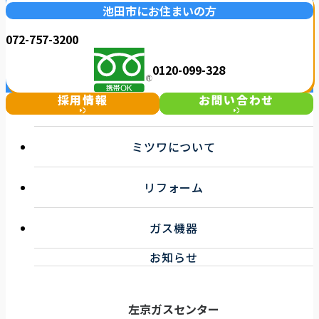
池田市にお住まいの方
072-757-3200
0120-099-328
採用情報
お問い合わせ
ミツワについて
選ばれる理由
リフォーム
事業紹介
企業情報
キッチンリフォーム
お知らせ一覧
ガス機器
浴室リフォーム
トイレ・洗面リフォーム
ガス機器サービス
お知らせ
その他リフォーム
取扱機器
ガス機器健康診断サービス
左京ガスセンター