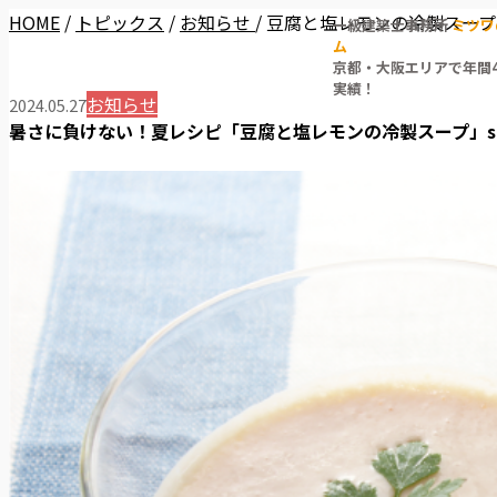
HOME
/
トピックス
/
お知らせ
/
豆腐と塩レモンの冷製スープ
一級建築士事務所
ミツワ
ム
京都・大阪エリアで年間4
実績！
お知らせ
2024.05.27
暑さに負けない！夏レシピ「豆腐と塩レモンの冷製スープ」samas