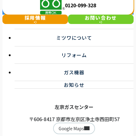
0120-099-328
採用情報
お問い合わせ
ミツワについて
選ばれる理由
リフォーム
事業紹介
企業情報
キッチンリフォーム
お知らせ一覧
ガス機器
浴室リフォーム
トイレ・洗面リフォーム
ガス機器サービス
お知らせ
その他リフォーム
取扱機器
ガス機器健康診断サービス
左京ガスセンター
〒606-8417 京都市左京区浄土寺西田町57
Google Maps